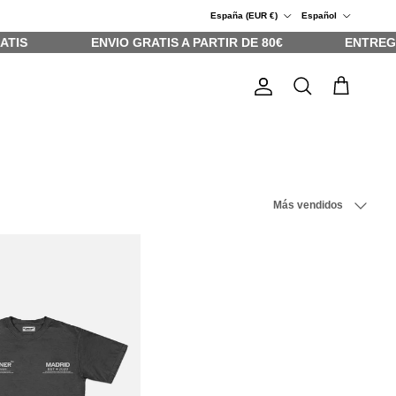
País/Región
Idioma
España (EUR €)
Español
TIS
ENVIO GRATIS A PARTIR DE 80€
ENTREGA 
Cuenta
Carrito
Buscar
Ordenar por
Más vendidos