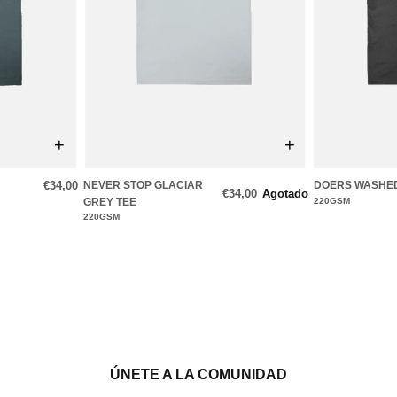
+
+
€34,00
NEVER STOP GLACIAR
DOERS WASHE
€34,00
Agotado
GREY TEE
220GSM
220GSM
ÚNETE A LA COMUNIDAD