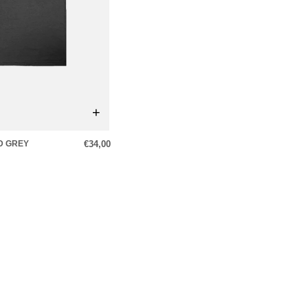
+
D GREY
€34,00