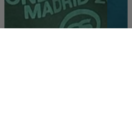
ENJOY YOURSELF BEIGE TEE
SELECCIONA TU TALLA
Añadir al carrito