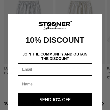
10% DISCOUNT
JOIN THE COMMUNITY AND OBTAIN
+
+
THE DISCOUNT
LA ROMANA LINEN PANTS
MAHÓN LINEN PANTS
R
2
€64,00
€64,00
€
SEND 10% OFF
NUESTRA GALERÍA
❮
❯
@stooner.es