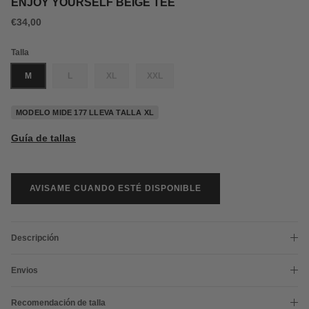
ENJOY YOURSELF BEIGE TEE
€34,00
Talla
M
L
XL
XXL
MODELO MIDE 177 LLEVA TALLA XL
Guía de tallas
AVISAME CUANDO ESTÉ DISPONIBLE
Descripción
Envios
Recomendación de talla