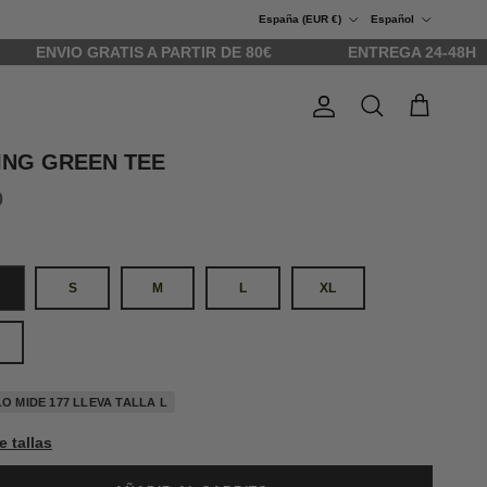
País/Región
Idioma
España (EUR €)
Español
O GRATIS A PARTIR DE 80€
ENTREGA 24-48H
Cuenta
Carrito
Buscar
ING GREEN TEE
0
S
M
L
XL
O MIDE 177 LLEVA TALLA L
e tallas