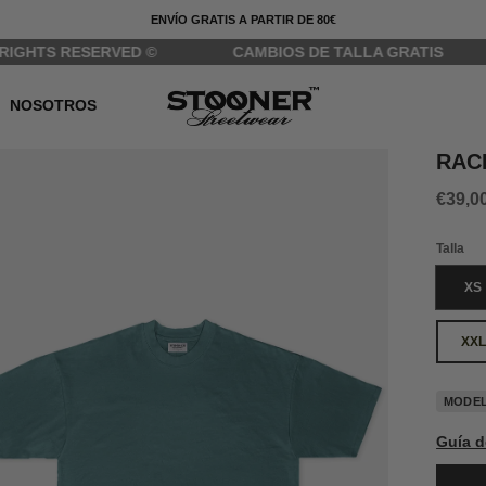
ENVÍO GRATIS A PARTIR DE 80€
RESERVED ©
CAMBIOS DE TALLA GRATIS
ENVI
NOSOTROS
RAC
€39,0
Talla
XS
XXL
MODEL
Guía d