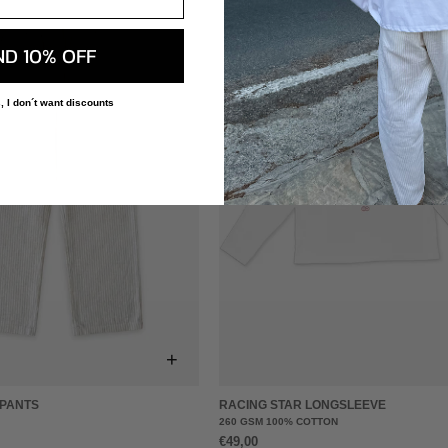
ND 10% OFF
, I don´t want discounts
+
 PANTS
RACING STAR LONGSLEEVE
260 GSM 100% COTTON
€49,00