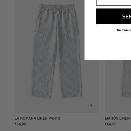
SE
No thanks
+
LA ROMANA LINEN PANTS
MAHÓN LINEN
€64,00
€64,00