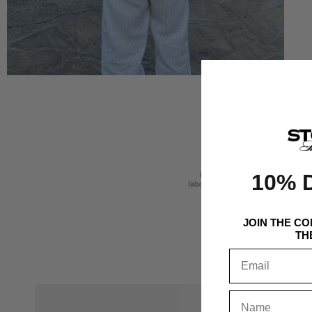
10% 
JOIN THE C
TH