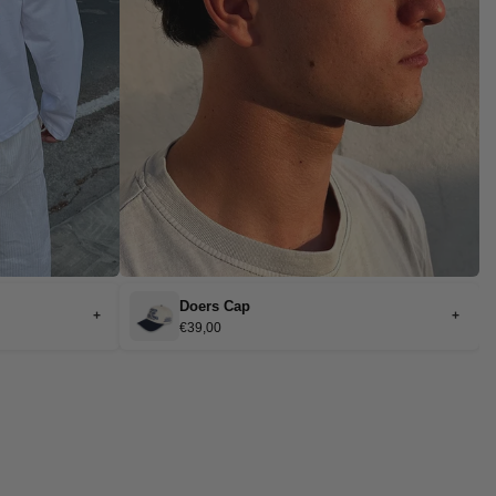
Doers Cap
+
+
€39,00