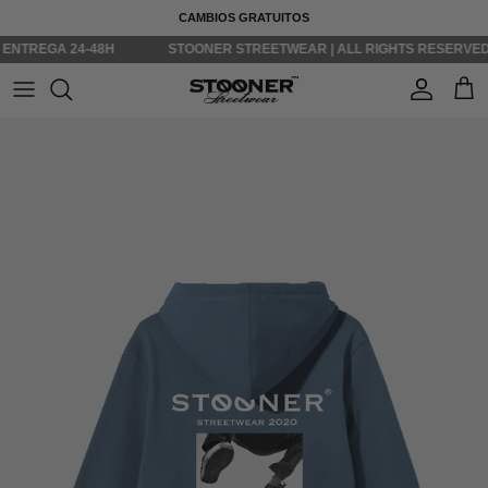
Ir al contenido
CAMBIOS GRATUITOS
REGA 24-48H
STOONER STREETWEAR | ALL RIGHTS RESERVED ©
Cuenta
Carr